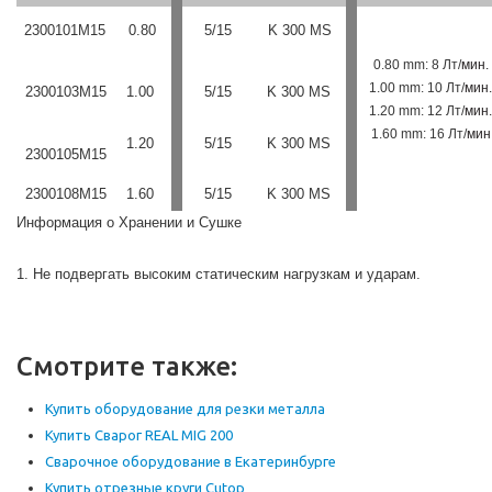
2300101M15
0.80
5/15
K 300 MS
0.80 mm: 8 Лт/
мин.
1.00 mm: 10 Лт/
мин.
2300103M15
1.00
5/15
K 300 MS
1.20 mm: 12 Лт/
мин.
1.60 mm: 16 Лт/
мин
1.20
5/15
K 300 MS
2300105M15
2300108M15
1.60
5/15
K 300 MS
Информация о Xранении и Cушке
1. Не подвергать высоким статическим нагрузкам и ударам.
Смотрите также:
Купить оборудование для резки металла
Купить Сварог REAL MIG 200
Сварочное оборудование в Екатеринбурге
Купить отрезные круги Cutop