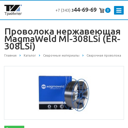
44-69-69
+7 (343
)
3
0
Проволока нержавеющая
MagmaWeld MI-308LSi (ER-
308LSi)
Главная
Каталог
Сварочные материалы
Сварочная проволока