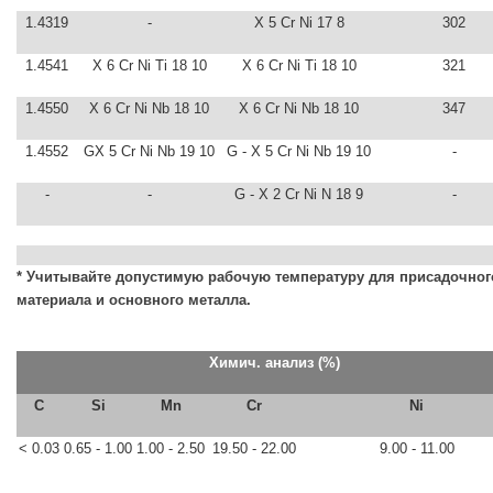
1.4319
-
X 5 Cr Ni 17 8
302
1.4541
X 6 Cr Ni Ti 18 10
X 6 Cr Ni Ti 18 10
321
1.4550
X 6 Cr Ni Nb 18 10
X 6 Cr Ni Nb 18 10
347
1.4552
GX 5 Cr Ni Nb 19 10
G - X 5 Cr Ni Nb 19 10
-
-
-
G - X 2 Cr Ni N 18 9
-
* Учитывайте допустимую рабочую температуру для присадочног
материала и основного металла.
Химич. анализ (%)
C
Si
Mn
Cr
Ni
< 0.03
0.65 - 1.00
1.00 - 2.50
19.50 - 22.00
9.00 - 11.00