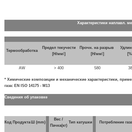
Характеристики наплавл. ме
Предел текучести
Прочн. на разрыв
Удлин
Термообработка
[Н/мм
І
]
[Н/мм
І
]
[%
AW
> 400
580
3
* Химические композиции и механические характеристики, прим
газа: EN ISO 14175 - M13
Сведения об упаковке
Вес /
Код Продукта
Ш (mm)
Тип катушки
Потребление газ
Пачка(кг)