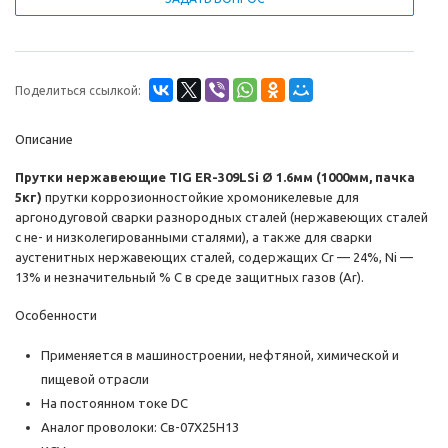
Поделиться ссылкой:
Описание
Прутки нержавеющие TIG ER-309LSi Ø 1.6мм (1000мм, пачка
5кг)
прутки коррозионностойкие хромоникелевые для
аргонодуговой сварки разнородных сталей (нержавеющих сталей
c не- и низколегированными сталями), а также для сварки
аустенитных нержавеющих сталей, содержащих Cr — 24%, Ni —
13% и незначительный % С в среде защитных газов (Ar).
Особенности
Применяется в машиностроении, нефтяной, химической и
пищевой отрасли
На постоянном токе DC
Аналог проволоки: Св-07Х25Н13