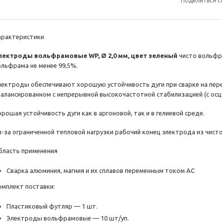
Поделиться с
арактеристики
лектроды вольфрамовые WP, Ø 2,0 мм, цвет зеленый
чисто вольф
ольфрама не менее 99,5%.
лектроды обеспечивают хорошую устойчивость дуги при сварке на пере
балансированном с непрерывной высокочастотной стабилизацией (с осц
рошая устойчивость дуги как в аргоновой, так и в гелиевой среде.
з-за ограниченной тепловой нагрузки рабочий конец электрода из чис
бласть применения
Сварка алюминия, магния и их сплавов переменным током АС
омплект поставки:
Пластиковый футляр — 1 шт.
Электроды вольфрамовые — 10 шт/уп.