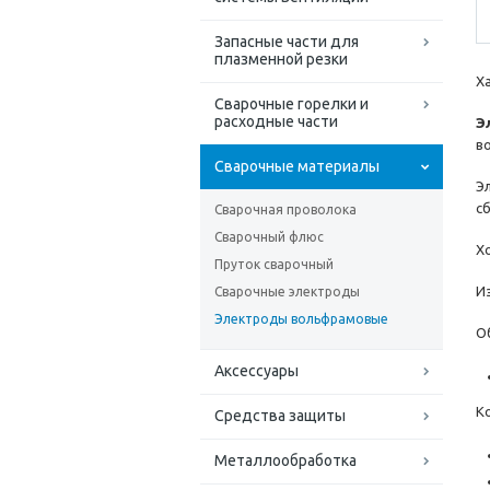
Запасные части для
плазменной резки
Х
Сварочные горелки и
расходные части
Э
в
Сварочные материалы
Э
с
Сварочная проволока
Сварочный флюс
Хо
Пруток сварочный
И
Сварочные электроды
Электроды вольфрамовые
О
Аксессуары
К
Средства защиты
Металлообработка