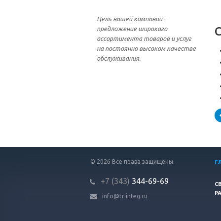
Цель нашей компании -
предложение широкого
ассортимента товаров и услуг
на постоянно высоком качестве
обслуживания.
© 2026 Все права защищены.
Г
+7 (343
)
3
44-69-69
С
Р
info@triinteg.ru