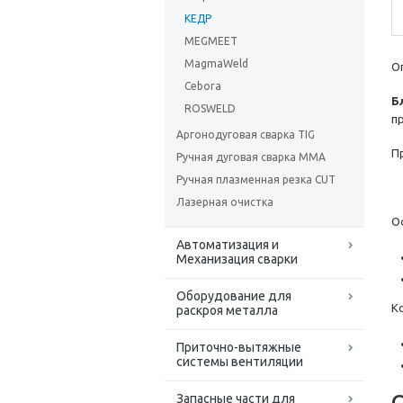
КЕДР
MEGMEET
MagmaWeld
О
Cebora
Б
ROSWELD
п
Аргонодуговая сварка TIG
П
Ручная дуговая сварка MMA
Ручная плазменная резка CUT
Лазерная очистка
О
Автоматизация и
Механизация сварки
Оборудование для
К
раскроя металла
Приточно-вытяжные
системы вентиляции
Запасные части для