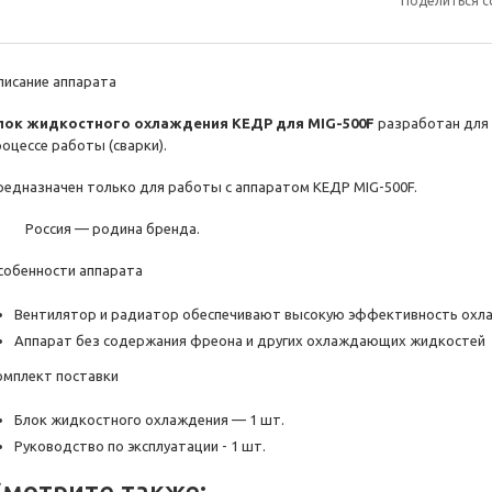
Поделиться с
писание аппарата
лок жидкостного охлаждения КЕДР для MIG-500F
разработан для 
роцессе работы (сварки).
редназначен только для работы с аппаратом КЕДР MIG-500F.
Россия — родина бренда.
собенности аппарата
Вентилятор и радиатор обеспечивают высокую эффективность охл
Аппарат без содержания фреона и других охлаждающих жидкостей
омплект поставки
Блок жидкостного охлаждения — 1 шт.
Руководство по эксплуатации - 1 шт.
Смотрите также: